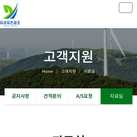
Togg
navig
고객지원
Home
고객지원
자료실
공지사항
견적문의
A/S요청
자료실