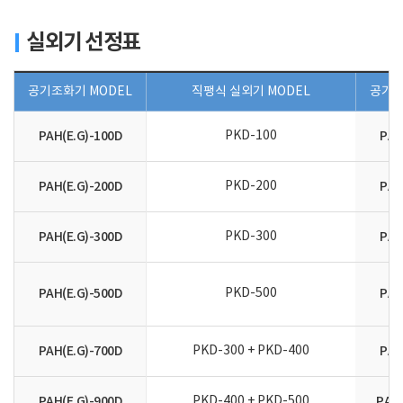
실외기 선정표
공기조화기 MODEL
직팽식 실외기 MODEL
공기조
PAH(E.G)-100D
PKD-100
PAH
PAH(E.G)-200D
PKD-200
PAH
PAH(E.G)-300D
PKD-300
PAH
PAH(E.G)-500D
PKD-500
PAH
PAH(E.G)-700D
PKD-300 + PKD-400
PAH
PAH(E.G)-900D
PKD-400 + PKD-500
PAH(