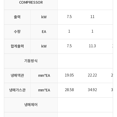
COMPRESSOR
출력
kW
7.5
11
1
수량
EA
1
1
1
합계출력
kW
7.5
11.3
15
기동방식
냉매액관
mm*EA
19.05
22.22
22.
냉매가스관
mm*EA
28.58
34.92
34.
냉매제어