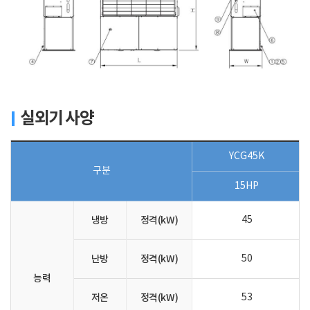
실외기 사양
YCG45K
구분
15HP
냉방
정격(kW)
45
난방
정격(kW)
50
능력
저온
정격(kW)
53