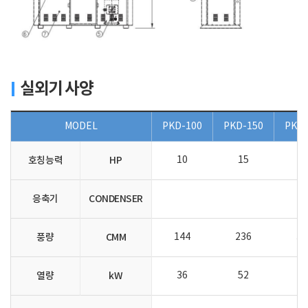
실외기 사양
MODEL
PKD-100
PKD-150
PKD-
호칭능력
HP
10
15
2
응축기
CONDENSER
풍량
CMM
144
236
34
열량
kW
36
52
6