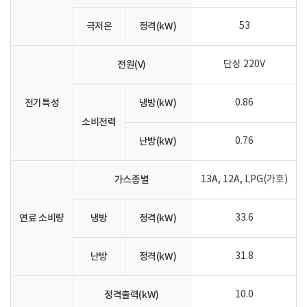
극저온
정격(kW)
53
전원(V)
단상 220V
전기특성
냉방(kW)
0.86
소비전력
난방(kW)
0.76
가스종별
13A, 12A, LPG(가호)
연료 소비량
냉방
정격(kW)
33.6
난방
정격(kW)
31.8
정격출력(kW)
10.0