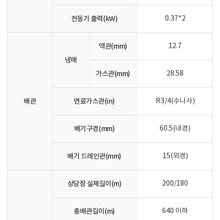
전동기 출력(kW)
0.37*2
액관(mm)
12.7
냉매
가스관(mm)
28.58
배관
연료가스관(in)
R3/4(수나사)
배기구경(mm)
60.5(내경)
배기 드레인관(mm)
15(외경)
상당장 실제길이(m)
200/180
총배관길이(m)
640 이하