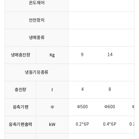
온도제어
안전장치
냉매종류
냉매충진량
Kg
9
14
1
냉동기유종류
충진량
ℓ
4
8
1
응축기팬
Φ
Φ500
Φ600
Φ6
응축기팬출력
kW
0.2*6P
0.4*6P
0.75