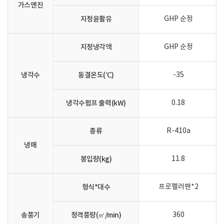
가스엔진
지정윤활유
GHP 순정
지정냉각액
GHP 순정
냉각수
동결온도(℃)
-35
냉각수펌프 출력(kW)
0.18
종류
R-410a
냉매
봉입량(kg)
11.8
형식*대수
프로펠러팬*2
송풍기
정격풍량(㎡/min)
360