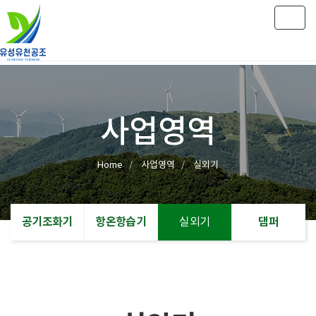
Togg
navig
사업영역
Home
사업영역
실외기
공기조화기
항온항습기
댐퍼
실외기