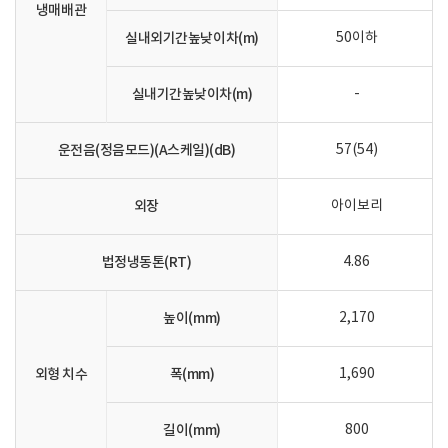
냉매배관
실내외기간높낮이차(m)
50이하
실내기간높낮이차(m)
-
운전음(정음모드)(A스케일)(dB)
57(54)
외장
아이보리
법정냉동톤(RT)
4.86
높이(mm)
2,170
외형 치수
폭(mm)
1,690
길이(mm)
800