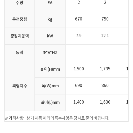
수량
EA
2
2
2
운전중량
kg
670
750
85
총장치동력
kW
7.9
12.1
16
동력
Φ*V*HZ
높이(H)mm
1.500
1,735
1,8
외형치수
폭(W)mm
690
860
89
길이(L)mm
1,400
1,630
1,8
※기타사항
상기 제품 이외의 특수사양은 당사로 문의 바랍니다.