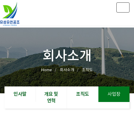
Togg
navig
회사소개
Home
회사소개
조직도
인사말
개요 및
조직도
사업장
연혁