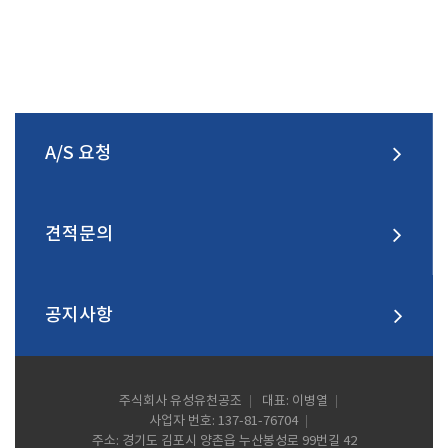
A/S 요청
견적문의
공지사항
주식회사 유성유천공조
대표: 이병열
사업자 번호: 137-81-76704
주소: 경기도 김포시 양촌읍 누산봉성로 99번길 42